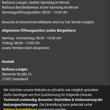
Rathaus Langen: zweiter Samstag im Monat
Rathaus Bad Bederkesa: erster Samstag im Monat
Samstagsöffnungszeiten: 08:00 - 13:00 Uhr
Besuche im Einwohnermeldeamt sind nur mit Termin möglich.
Allgemeine Öffnungszeiten (außer Bürgerbüro)
Montag - Donnerstag: 08:00 - 16:00 Uhr
Freitag: 08:00 - 13:00 Uhr
sowie Termine nach Absprache.
Kontakt
Rathaus Langen
Sieverner Straße 10
27607 Geestland
Rathaus Bad Bederkesa
Wir möchten unsere Website so attraktiv wie möglich gestalten.
Am Markt 8
Dafür benötigen wir Ihre Zustimmung für folgende Zwecke:
27624 Geestland
Technisch notwendig, Besucher-Statistiken & Verbesserung der
Nutzungserfahrungen
. Die Einstellung kann jederzeit unter
Tel.: 04743 937-2300
Datenschutzerklärung
angepasst werden.