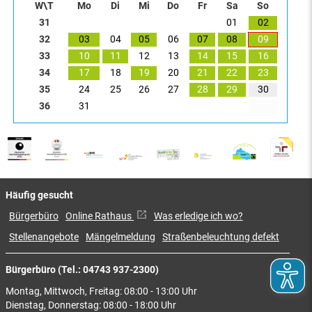
W\T
Mo
Di
Mi
Do
Fr
Sa
So
31
01
02
32
03
04
05
06
07
08
09
33
10
11
12
13
14
15
16
34
17
18
19
20
21
22
23
35
24
25
26
27
28
29
30
36
31
Häufig gesucht
Bürgerbüro
Online Rathaus
Was erledige ich wo?
Stellenangebote
Mängelmeldung
Straßenbeleuchtung defekt
Bürgerbüro (Tel.: 04743 937-2300)
Montag, Mittwoch, Freitag: 08:00 - 13:00 Uhr
Dienstag, Donnerstag: 08:00 - 18:00 Uhr