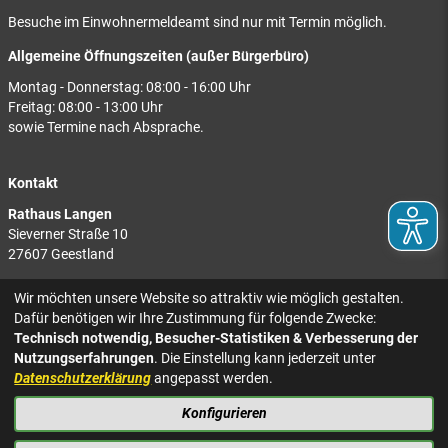
Besuche im Einwohnermeldeamt sind nur mit Termin möglich.
Allgemeine Öffnungszeiten (außer Bürgerbüro)
Montag - Donnerstag: 08:00 - 16:00 Uhr
Freitag: 08:00 - 13:00 Uhr
sowie Termine nach Absprache.
Kontakt
Rathaus Langen
Sieverner Straße 10
27607 Geestland
Rathaus Bad Bederkesa
Wir möchten unsere Website so attraktiv wie möglich gestalten.
Am Markt 8
Dafür benötigen wir Ihre Zustimmung für folgende Zwecke:
27624 Geestland
Technisch notwendig, Besucher-Statistiken & Verbesserung der
Nutzungserfahrungen
. Die Einstellung kann jederzeit unter
Tel.: 04743 937-2300
Datenschutzerklärung
angepasst werden.
Konfigurieren
KONTAKT
NACH OBEN
IMPRESSUM