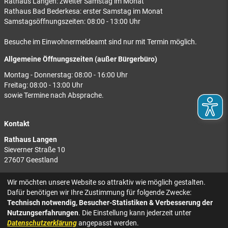
Rathaus Langen: zweiter Samstag im Monat
Rathaus Bad Bederkesa: erster Samstag im Monat
Samstagsöffnungszeiten: 08:00 - 13:00 Uhr
Besuche im Einwohnermeldeamt sind nur mit Termin möglich.
Allgemeine Öffnungszeiten (außer Bürgerbüro)
Montag - Donnerstag: 08:00 - 16:00 Uhr
Freitag: 08:00 - 13:00 Uhr
sowie Termine nach Absprache.
Kontakt
Rathaus Langen
Sieverner Straße 10
27607 Geestland
Rathaus Bad Bederkesa
Wir möchten unsere Website so attraktiv wie möglich gestalten.
Am Markt 8
Dafür benötigen wir Ihre Zustimmung für folgende Zwecke:
27624 Geestland
Technisch notwendig, Besucher-Statistiken & Verbesserung der
Nutzungserfahrungen
. Die Einstellung kann jederzeit unter
Tel.: 04743 937-2300
Datenschutzerklärung
angepasst werden.