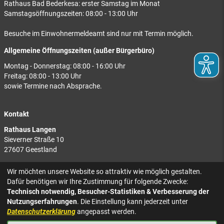
Rathaus Bad Bederkesa: erster Samstag im Monat
Samstagsöffnungszeiten: 08:00 - 13:00 Uhr
Besuche im Einwohnermeldeamt sind nur mit Termin möglich.
Allgemeine Öffnungszeiten (außer Bürgerbüro)
Montag - Donnerstag: 08:00 - 16:00 Uhr
Freitag: 08:00 - 13:00 Uhr
sowie Termine nach Absprache.
Kontakt
Rathaus Langen
Sieverner Straße 10
27607 Geestland
Rathaus Bad Bederkesa
Wir möchten unsere Website so attraktiv wie möglich gestalten.
Am Markt 8
Dafür benötigen wir Ihre Zustimmung für folgende Zwecke:
27624 Geestland
Technisch notwendig, Besucher-Statistiken & Verbesserung der
Nutzungserfahrungen
. Die Einstellung kann jederzeit unter
Tel.: 04743 937-2300
Datenschutzerklärung
angepasst werden.