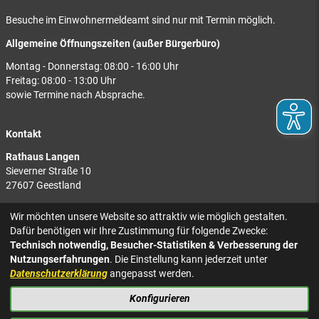
Besuche im Einwohnermeldeamt sind nur mit Termin möglich.
Allgemeine Öffnungszeiten (außer Bürgerbüro)
Montag - Donnerstag: 08:00 - 16:00 Uhr
Freitag: 08:00 - 13:00 Uhr
sowie Termine nach Absprache.
Kontakt
Rathaus Langen
Sieverner Straße 10
27607 Geestland
Rathaus Bad Bederkesa
Wir möchten unsere Website so attraktiv wie möglich gestalten.
Am Markt 8
Dafür benötigen wir Ihre Zustimmung für folgende Zwecke:
27624 Geestland
Technisch notwendig, Besucher-Statistiken & Verbesserung der
Nutzungserfahrungen
. Die Einstellung kann jederzeit unter
Tel.: 04743 937-2300
Datenschutzerklärung
angepasst werden.
Konfigurieren
KONTAKT
NACH OBEN