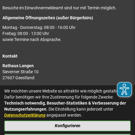
Besuche im Einwohnermeldeamt sind nur mit Termin möglich.
Allgemeine Öffnungszeiten (außer Bürgerbüro)
Montag - Donnerstag: 08:00 - 16:00 Uhr
Freitag: 08:00 - 13:00 Uhr
sowie Termine nach Absprache.
Kontakt
Rathaus Langen
Sieverner Straße 10
27607 Geestland
Rathaus Bad Bederkesa
Wir möchten unsere Website so attraktiv wie möglich gestalten.
Am Markt 8
Dafür benötigen wir Ihre Zustimmung für folgende Zwecke:
27624 Geestland
Technisch notwendig, Besucher-Statistiken & Verbesserung der
Nutzungserfahrungen
. Die Einstellung kann jederzeit unter
Tel.: 04743 937-2300
Datenschutzerklärung
angepasst werden.
Konfigurieren
KONTAKT
NACH OBEN