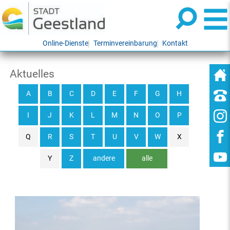
Online-Dienste
Terminvereinbarung
Kontakt
Aktuelles
A
B
C
D
E
F
G
H
I
J
K
L
M
N
O
P
Q
R
S
T
U
V
W
X
Y
Z
andere
alle