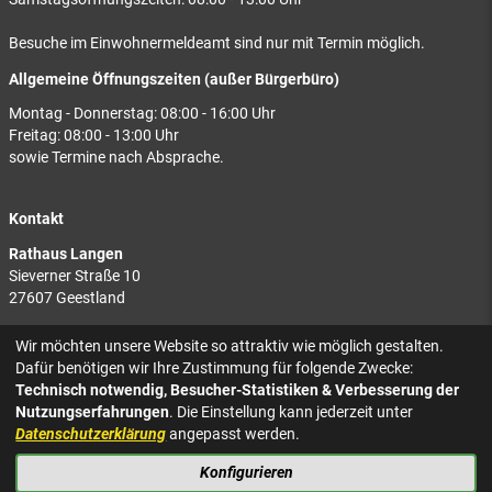
Besuche im Einwohnermeldeamt sind nur mit Termin möglich.
Allgemeine Öffnungszeiten (außer Bürgerbüro)
Montag - Donnerstag: 08:00 - 16:00 Uhr
Freitag: 08:00 - 13:00 Uhr
sowie Termine nach Absprache.
Kontakt
Rathaus Langen
Sieverner Straße 10
27607 Geestland
Rathaus Bad Bederkesa
Wir möchten unsere Website so attraktiv wie möglich gestalten.
Am Markt 8
Dafür benötigen wir Ihre Zustimmung für folgende Zwecke:
27624 Geestland
Technisch notwendig, Besucher-Statistiken & Verbesserung der
Nutzungserfahrungen
. Die Einstellung kann jederzeit unter
Tel.: 04743 937-2300
Datenschutzerklärung
angepasst werden.
Konfigurieren
KONTAKT
NACH OBEN