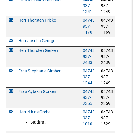
937-
937-
1241
1249
Herr Thorsten Fricke
04743
04743
937-
937-
1170
1169
Herr Jascha Georgi
---
---
Herr Thorsten Gerken
04743
04743
937-
937-
2433
2439
Frau Stephanie Gimber
04743
04743
937-
937-
1244
1249
Frau Aytakin Görkem
04743
04743
937-
937-
2365
2359
Herr Niklas Grebe
04743
04743
937-
937-
Stadtrat
1010
1529