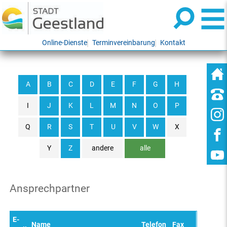
Online-Dienste
Terminvereinbarung
Kontakt
A
B
C
D
E
F
G
H
I
J
K
L
M
N
O
P
Q
R
S
T
U
V
W
X
Y
Z
andere
alle
Ansprechpartner
E-
Name
Telefon
Fax