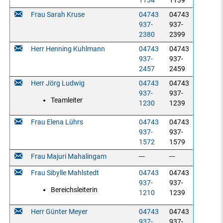
1134
1139
Frau Sarah Kruse
04743
04743
937-
937-
2380
2399
Herr Henning Kuhlmann
04743
04743
937-
937-
2457
2459
Herr Jörg Ludwig
04743
04743
937-
937-
Teamleiter
1230
1239
Frau Elena Lührs
04743
04743
937-
937-
1572
1579
Frau Majuri Mahalingam
---
---
Frau Sibylle Mahlstedt
04743
04743
937-
937-
Bereichsleiterin
1210
1239
Herr Günter Meyer
04743
04743
937-
937-