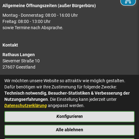
Allgemeine Öffnungszeiten (außer Bürgerbüro)
Montag - Donnerstag: 08:00 - 16:00 Uhr
Freitag: 08:00 - 13:00 Uhr
sowie Termine nach Absprache.
Kontakt
Rathaus Langen
Sieverner Straße 10
27607 Geestland
Rathaus Bad Bederkesa
Wir möchten unsere Website so attraktiv wie möglich gestalten.
Am Markt 8
Dafür benötigen wir Ihre Zustimmung für folgende Zwecke:
27624 Geestland
Technisch notwendig, Besucher-Statistiken & Verbesserung der
Nutzungserfahrungen
. Die Einstellung kann jederzeit unter
Tel.: 04743 937-2300
Datenschutzerklärung
angepasst werden.
Konfigurieren
KONTAKT
NACH OBEN
IMPRESSUM
Alle ablehnen
DATENSCHUTZ