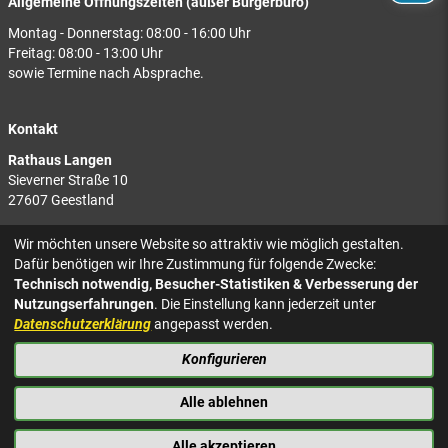
Allgemeine Öffnungszeiten (außer Bürgerbüro)
Montag - Donnerstag: 08:00 - 16:00 Uhr
Freitag: 08:00 - 13:00 Uhr
sowie Termine nach Absprache.
Kontakt
Rathaus Langen
Sieverner Straße 10
27607 Geestland
Rathaus Bad Bederkesa
Wir möchten unsere Website so attraktiv wie möglich gestalten.
Am Markt 8
Dafür benötigen wir Ihre Zustimmung für folgende Zwecke:
27624 Geestland
Technisch notwendig, Besucher-Statistiken & Verbesserung der
Nutzungserfahrungen
. Die Einstellung kann jederzeit unter
Tel.: 04743 937-2300
Datenschutzerklärung
angepasst werden.
Konfigurieren
KONTAKT
NACH OBEN
IMPRESSUM
Alle ablehnen
DATENSCHUTZ
BARRIEREFREIHEIT
Alle akzeptieren