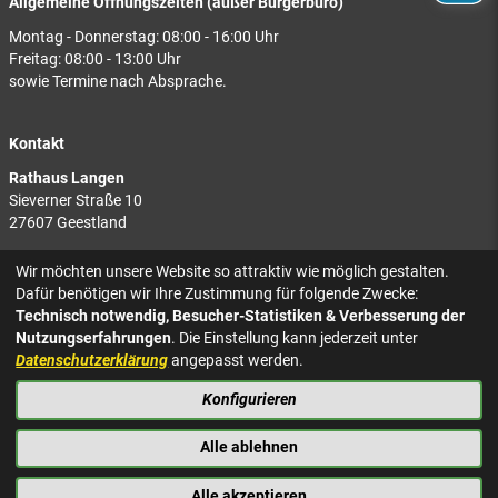
Allgemeine Öffnungszeiten (außer Bürgerbüro)
Montag - Donnerstag: 08:00 - 16:00 Uhr
Freitag: 08:00 - 13:00 Uhr
sowie Termine nach Absprache.
Kontakt
Rathaus Langen
Sieverner Straße 10
27607 Geestland
Rathaus Bad Bederkesa
Wir möchten unsere Website so attraktiv wie möglich gestalten.
Am Markt 8
Dafür benötigen wir Ihre Zustimmung für folgende Zwecke:
27624 Geestland
Technisch notwendig, Besucher-Statistiken & Verbesserung der
Nutzungserfahrungen
. Die Einstellung kann jederzeit unter
Tel.: 04743 937-2300
Datenschutzerklärung
angepasst werden.
Konfigurieren
KONTAKT
NACH OBEN
IMPRESSUM
Alle ablehnen
DATENSCHUTZ
BARRIEREFREIHEIT
Alle akzeptieren