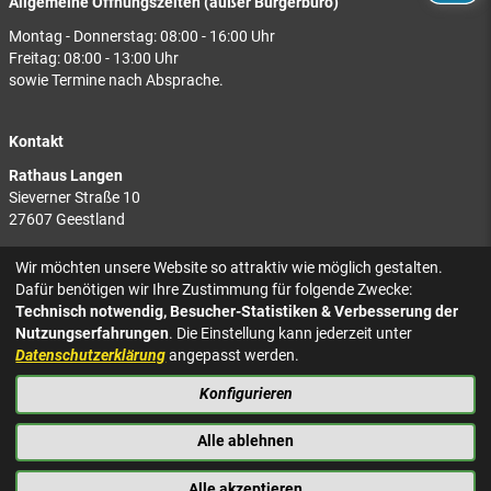
Allgemeine Öffnungszeiten (außer Bürgerbüro)
Montag - Donnerstag: 08:00 - 16:00 Uhr
Freitag: 08:00 - 13:00 Uhr
sowie Termine nach Absprache.
Kontakt
Rathaus Langen
Sieverner Straße 10
27607 Geestland
Rathaus Bad Bederkesa
Wir möchten unsere Website so attraktiv wie möglich gestalten.
Am Markt 8
Dafür benötigen wir Ihre Zustimmung für folgende Zwecke:
27624 Geestland
Technisch notwendig, Besucher-Statistiken & Verbesserung der
Nutzungserfahrungen
. Die Einstellung kann jederzeit unter
Tel.: 04743 937-2300
Datenschutzerklärung
angepasst werden.
Konfigurieren
KONTAKT
NACH OBEN
IMPRESSUM
Alle ablehnen
DATENSCHUTZ
BARRIEREFREIHEIT
Alle akzeptieren