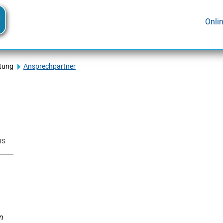
Onli
tung
Ansprechpartner
ms
n