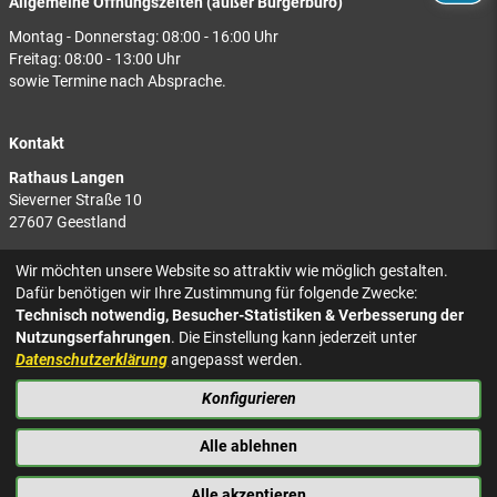
Allgemeine Öffnungszeiten (außer Bürgerbüro)
Montag - Donnerstag: 08:00 - 16:00 Uhr
Freitag: 08:00 - 13:00 Uhr
sowie Termine nach Absprache.
Kontakt
Rathaus Langen
Sieverner Straße 10
27607 Geestland
Rathaus Bad Bederkesa
Wir möchten unsere Website so attraktiv wie möglich gestalten.
Am Markt 8
Dafür benötigen wir Ihre Zustimmung für folgende Zwecke:
27624 Geestland
Technisch notwendig, Besucher-Statistiken & Verbesserung der
Nutzungserfahrungen
. Die Einstellung kann jederzeit unter
Tel.: 04743 937-2300
Datenschutzerklärung
angepasst werden.
Konfigurieren
KONTAKT
NACH OBEN
IMPRESSUM
Alle ablehnen
DATENSCHUTZ
BARRIEREFREIHEIT
Alle akzeptieren