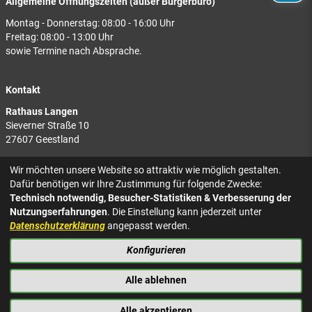
Allgemeine Öffnungszeiten (außer Bürgerbüro)
Montag - Donnerstag: 08:00 - 16:00 Uhr
Freitag: 08:00 - 13:00 Uhr
sowie Termine nach Absprache.
Kontakt
Rathaus Langen
Sieverner Straße 10
27607 Geestland
Rathaus Bad Bederkesa
Wir möchten unsere Website so attraktiv wie möglich gestalten.
Am Markt 8
Dafür benötigen wir Ihre Zustimmung für folgende Zwecke:
27624 Geestland
Technisch notwendig, Besucher-Statistiken & Verbesserung der
Nutzungserfahrungen
. Die Einstellung kann jederzeit unter
Tel.: 04743 937-2300
Datenschutzerklärung
angepasst werden.
Konfigurieren
KONTAKT
NACH OBEN
IMPRESSUM
Alle ablehnen
DATENSCHUTZ
BARRIEREFREIHEIT
Alle akzeptieren