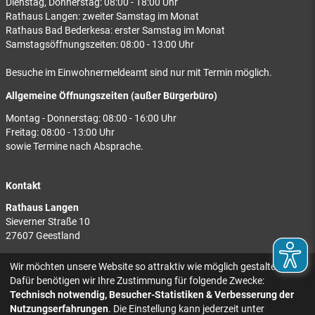
Dienstag, Donnerstag: 08:00 - 18:00 Uhr
Rathaus Langen: zweiter Samstag im Monat
Rathaus Bad Bederkesa: erster Samstag im Monat
Samstagsöffnungszeiten: 08:00 - 13:00 Uhr
Besuche im Einwohnermeldeamt sind nur mit Termin möglich.
Allgemeine Öffnungszeiten (außer Bürgerbüro)
Montag - Donnerstag: 08:00 - 16:00 Uhr
Freitag: 08:00 - 13:00 Uhr
sowie Termine nach Absprache.
Kontakt
Rathaus Langen
Sieverner Straße 10
27607 Geestland
Rathaus Bad Bederkesa
Wir möchten unsere Website so attraktiv wie möglich gestalten.
Am Markt 8
Dafür benötigen wir Ihre Zustimmung für folgende Zwecke:
27624 Geestland
Technisch notwendig, Besucher-Statistiken & Verbesserung der
Nutzungserfahrungen
. Die Einstellung kann jederzeit unter