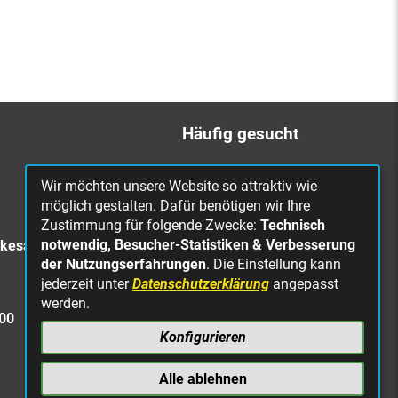
Häufig gesucht
Bürgerbüro
Wir möchten unsere Website so attraktiv wie
Online Rathaus
möglich gestalten. Dafür benötigen wir Ihre
Zustimmung für folgende Zwecke:
Technisch
Was erledige ich wo?
notwendig, Besucher-Statistiken & Verbesserung
rkesa
Stellenangebote
der Nutzungserfahrungen
. Die Einstellung kann
jederzeit unter
Datenschutzerklärung
angepasst
Mängelmeldung
werden.
Straßenbeleuchtung
300
defekt
Konfigurieren
Alle ablehnen