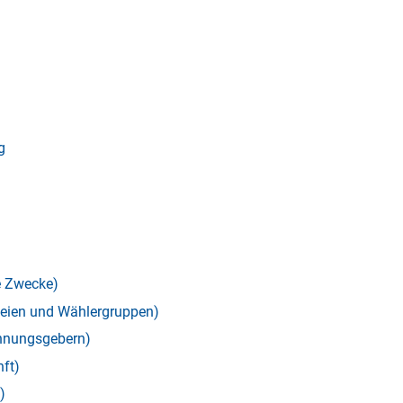
g
e Zwecke)
teien und Wählergruppen)
ohnungsgebern)
ft)
)