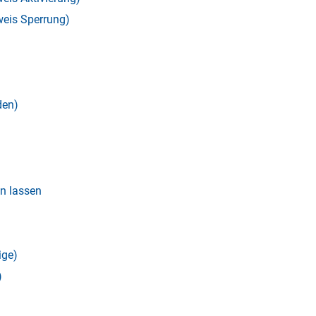
weis Sperrung)
den)
n lassen
ige)
)