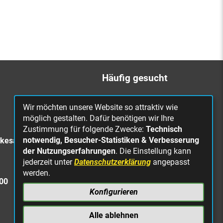
Häufig gesucht
Bürgerbüro
Wir möchten unsere Website so attraktiv wie
Online Rathaus
möglich gestalten. Dafür benötigen wir Ihre
Zustimmung für folgende Zwecke:
Technisch
Was erledige ich wo?
notwendig, Besucher-Statistiken & Verbesserung
rkesa
Stellenangebote
der Nutzungserfahrungen
. Die Einstellung kann
jederzeit unter
Datenschutzerklärung
angepasst
Mängelmeldung
werden.
Straßenbeleuchtung
300
defekt
Konfigurieren
Alle ablehnen