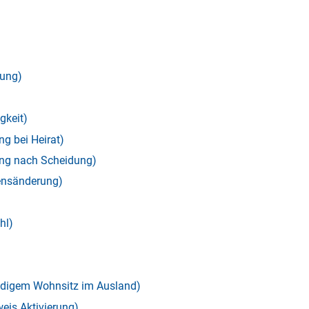
rung)
gkeit)
g bei Heirat)
ng nach Scheidung)
ensänderung)
hl)
)
ndigem Wohnsitz im Ausland)
eis Aktivierung)