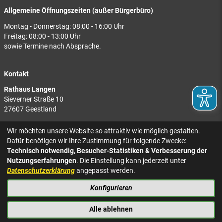
Allgemeine Öffnungszeiten (außer Bürgerbüro)
Montag - Donnerstag: 08:00 - 16:00 Uhr
Freitag: 08:00 - 13:00 Uhr
sowie Termine nach Absprache.
Kontakt
Rathaus Langen
Sieverner Straße 10
27607 Geestland
Rathaus Bad Bederkesa
Wir möchten unsere Website so attraktiv wie möglich gestalten.
Am Markt 8
Dafür benötigen wir Ihre Zustimmung für folgende Zwecke:
27624 Geestland
Technisch notwendig, Besucher-Statistiken & Verbesserung der
Nutzungserfahrungen
. Die Einstellung kann jederzeit unter
Tel.: 04743 937-2300
Datenschutzerklärung
angepasst werden.
Konfigurieren
KONTAKT
NACH OBEN
IMPRESSUM
Alle ablehnen
DATENSCHUTZ