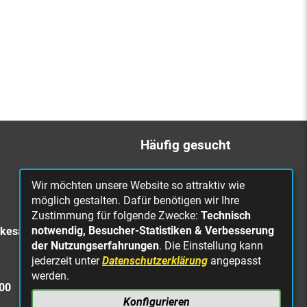
Häufig gesucht
Bürgerbüro
Wir möchten unsere Website so attraktiv wie
Online Rathaus
möglich gestalten. Dafür benötigen wir Ihre
Zustimmung für folgende Zwecke:
Technisch
Was erledige ich wo?
notwendig, Besucher-Statistiken & Verbesserung
rkesa
Stellenangebote
der Nutzungserfahrungen
. Die Einstellung kann
jederzeit unter
Datenschutzerklärung
angepasst
Mängelmeldung
werden.
Straßenbeleuchtung
300
defekt
Konfigurieren