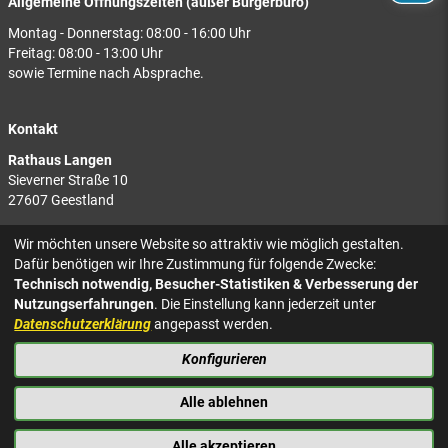
Allgemeine Öffnungszeiten (außer Bürgerbüro)
Montag - Donnerstag: 08:00 - 16:00 Uhr
Freitag: 08:00 - 13:00 Uhr
sowie Termine nach Absprache.
Kontakt
Rathaus Langen
Sieverner Straße 10
27607 Geestland
Rathaus Bad Bederkesa
Wir möchten unsere Website so attraktiv wie möglich gestalten.
Am Markt 8
Dafür benötigen wir Ihre Zustimmung für folgende Zwecke:
27624 Geestland
Technisch notwendig, Besucher-Statistiken & Verbesserung der
Nutzungserfahrungen
. Die Einstellung kann jederzeit unter
Tel.: 04743 937-2300
Datenschutzerklärung
angepasst werden.
Konfigurieren
KONTAKT
NACH OBEN
IMPRESSUM
Alle ablehnen
DATENSCHUTZ
BARRIEREFREIHEIT
Alle akzeptieren