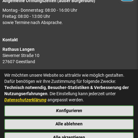
Allgemeine Öffnungszeiten (außer Bürgerbüro)
Montag - Donnerstag: 08:00 - 16:00 Uhr
Freitag: 08:00 - 13:00 Uhr
sowie Termine nach Absprache.
Kontakt
Rathaus Langen
Sieverner Straße 10
27607 Geestland
Rathaus Bad Bederkesa
Wir möchten unsere Website so attraktiv wie möglich gestalten.
Am Markt 8
Dafür benötigen wir Ihre Zustimmung für folgende Zwecke:
27624 Geestland
Technisch notwendig, Besucher-Statistiken & Verbesserung der
Nutzungserfahrungen
. Die Einstellung kann jederzeit unter
Tel.: 04743 937-2300
Datenschutzerklärung
angepasst werden.
Konfigurieren
KONTAKT
NACH OBEN
IMPRESSUM
Alle ablehnen
DATENSCHUTZ
BARRIEREFREIHEIT
Alle akzeptieren