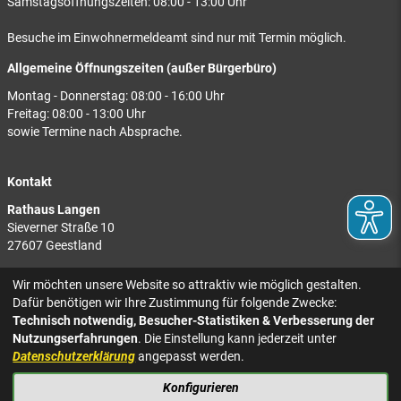
Samstagsöffnungszeiten: 08:00 - 13:00 Uhr
Besuche im Einwohnermeldeamt sind nur mit Termin möglich.
Allgemeine Öffnungszeiten (außer Bürgerbüro)
Montag - Donnerstag: 08:00 - 16:00 Uhr
Freitag: 08:00 - 13:00 Uhr
sowie Termine nach Absprache.
Kontakt
Rathaus Langen
Sieverner Straße 10
27607 Geestland
Rathaus Bad Bederkesa
Wir möchten unsere Website so attraktiv wie möglich gestalten.
Am Markt 8
Dafür benötigen wir Ihre Zustimmung für folgende Zwecke:
27624 Geestland
Technisch notwendig, Besucher-Statistiken & Verbesserung der
Nutzungserfahrungen
. Die Einstellung kann jederzeit unter
Tel.: 04743 937-2300
Datenschutzerklärung
angepasst werden.
Konfigurieren
KONTAKT
NACH OBEN