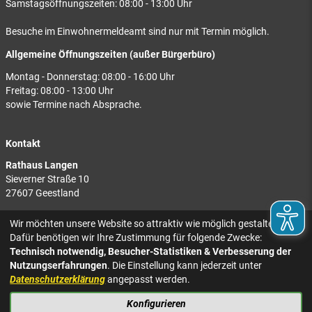
Samstagsöffnungszeiten: 08:00 - 13:00 Uhr
Besuche im Einwohnermeldeamt sind nur mit Termin möglich.
Allgemeine Öffnungszeiten (außer Bürgerbüro)
Montag - Donnerstag: 08:00 - 16:00 Uhr
Freitag: 08:00 - 13:00 Uhr
sowie Termine nach Absprache.
Kontakt
Rathaus Langen
Sieverner Straße 10
27607 Geestland
Rathaus Bad Bederkesa
Wir möchten unsere Website so attraktiv wie möglich gestalten.
Am Markt 8
Dafür benötigen wir Ihre Zustimmung für folgende Zwecke:
27624 Geestland
Technisch notwendig, Besucher-Statistiken & Verbesserung der
Nutzungserfahrungen
. Die Einstellung kann jederzeit unter
Tel.: 04743 937-2300
Datenschutzerklärung
angepasst werden.
Konfigurieren