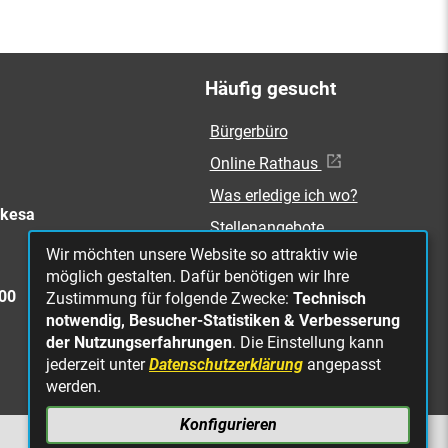
Häufig gesucht
Bürgerbüro
Online Rathaus
Was erledige ich wo?
rkesa
Stellenangebote
Wir möchten unsere Website so attraktiv wie
Mängelmeldung
möglich gestalten. Dafür benötigen wir Ihre
Straßenbeleuchtung
300
Zustimmung für folgende Zwecke:
Technisch
defekt
notwendig, Besucher-Statistiken & Verbesserung
der Nutzungserfahrungen
. Die Einstellung kann
jederzeit unter
Datenschutzerklärung
angepasst
werden.
Konfigurieren
NACH OBEN