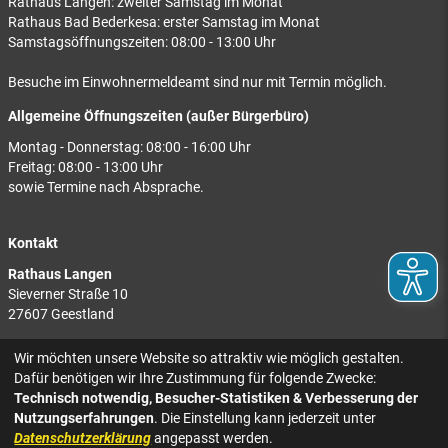
Rathaus Langen: zweiter Samstag im Monat
Rathaus Bad Bederkesa: erster Samstag im Monat
Samstagsöffnungszeiten: 08:00 - 13:00 Uhr
Besuche im Einwohnermeldeamt sind nur mit Termin möglich.
Allgemeine Öffnungszeiten (außer Bürgerbüro)
Montag - Donnerstag: 08:00 - 16:00 Uhr
Freitag: 08:00 - 13:00 Uhr
sowie Termine nach Absprache.
Kontakt
Rathaus Langen
Sieverner Straße 10
27607 Geestland
Rathaus Bad Bederkesa
Wir möchten unsere Website so attraktiv wie möglich gestalten.
Am Markt 8
Dafür benötigen wir Ihre Zustimmung für folgende Zwecke:
27624 Geestland
Technisch notwendig, Besucher-Statistiken & Verbesserung der
Nutzungserfahrungen
. Die Einstellung kann jederzeit unter
Tel.: 04743 937-2300
Datenschutzerklärung
angepasst werden.