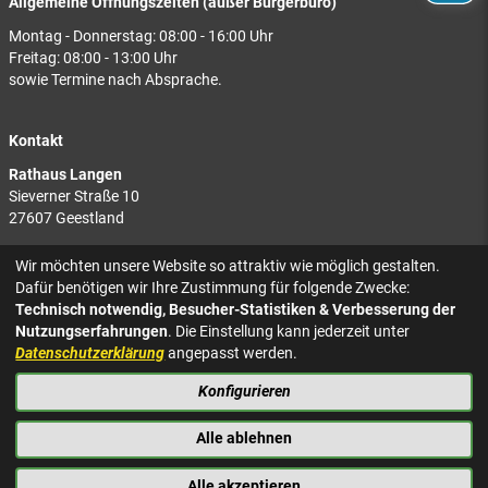
Allgemeine Öffnungszeiten (außer Bürgerbüro)
Montag - Donnerstag: 08:00 - 16:00 Uhr
Freitag: 08:00 - 13:00 Uhr
sowie Termine nach Absprache.
Kontakt
Rathaus Langen
Sieverner Straße 10
27607 Geestland
Rathaus Bad Bederkesa
Wir möchten unsere Website so attraktiv wie möglich gestalten.
Am Markt 8
Dafür benötigen wir Ihre Zustimmung für folgende Zwecke:
27624 Geestland
Technisch notwendig, Besucher-Statistiken & Verbesserung der
Nutzungserfahrungen
. Die Einstellung kann jederzeit unter
Tel.: 04743 937-2300
Datenschutzerklärung
angepasst werden.
Konfigurieren
KONTAKT
NACH OBEN
IMPRESSUM
Alle ablehnen
DATENSCHUTZ
BARRIEREFREIHEIT
Alle akzeptieren