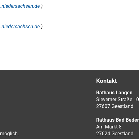
ce.niedersachsen.de
)
ce.niedersachsen.de
)
Kontakt
Rathaus Langen
Sieverner Straße 10
27607 Geestland
Rathaus Bad Bede
Am Markt 8
möglich.
27624 Geestland