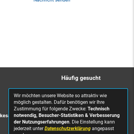
Häufig gesucht
Bürgerbüro
Wir möchten unsere Website so attraktiv wie
Online Rathaus
möglich gestalten. Dafür benötigen wir Ihre
Zustimmung für folgende Zwecke:
Technisch
Was erledige ich wo?
notwendig, Besucher-Statistiken & Verbesserung
rkesa
Stellenangebote
der Nutzungserfahrungen
. Die Einstellung kann
jederzeit unter
Datenschutzerklärung
angepasst
Mängelmeldung