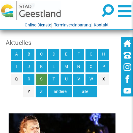
Online-Dienste
Terminvereinbarung
Kontakt
Aktuelles
A
B
C
D
E
F
G
H
I
J
K
L
M
N
O
P
Q
R
S
T
U
V
W
X
Y
Z
andere
alle