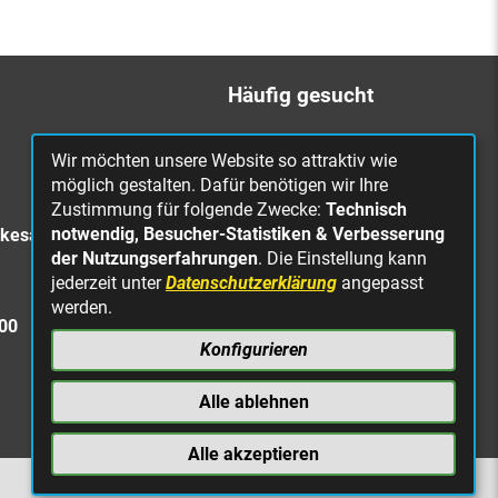
Häufig gesucht
Bürgerbüro
Wir möchten unsere Website so attraktiv wie
Online Rathaus
möglich gestalten. Dafür benötigen wir Ihre
Zustimmung für folgende Zwecke:
Technisch
Was erledige ich wo?
notwendig, Besucher-Statistiken & Verbesserung
rkesa
Stellenangebote
der Nutzungserfahrungen
. Die Einstellung kann
jederzeit unter
Datenschutzerklärung
angepasst
Mängelmeldung
werden.
Straßenbeleuchtung
300
defekt
Konfigurieren
Alle ablehnen
Alle akzeptieren
NACH OBEN