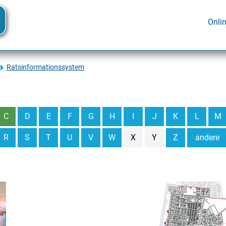
Onli
Ratsinformationssystem
C
D
E
F
G
H
I
J
K
L
M
R
S
T
U
V
W
X
Y
Z
andere