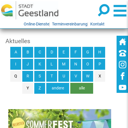
Online-Dienste
Terminvereinbarung
Kontakt
Aktuelles
A
B
C
D
E
F
G
H
I
J
K
L
M
N
O
P
Q
R
S
T
U
V
W
X
Y
Z
andere
alle