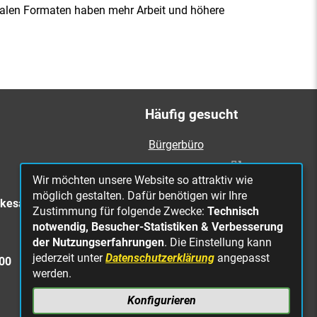
italen Formaten haben mehr Arbeit und höhere
Häufig gesucht
Bürgerbüro
Online Rathaus
Wir möchten unsere Website so attraktiv wie
Was erledige ich wo?
möglich gestalten. Dafür benötigen wir Ihre
rkesa
Zustimmung für folgende Zwecke:
Technisch
Stellenangebote
notwendig, Besucher-Statistiken & Verbesserung
Mängelmeldung
der Nutzungserfahrungen
. Die Einstellung kann
jederzeit unter
Datenschutzerklärung
angepasst
Straßenbeleuchtung
300
werden.
defekt
Konfigurieren