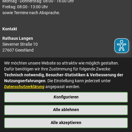
Montag - Donnerstag: 08:00 - 16:00 Uhr
Freitag: 08:00 - 13:00 Uhr
sowie Termine nach Absprache.
Kontakt
Rathaus Langen
Sieverner Straße 10
27607 Geestland
Rathaus Bad Bederkesa
Wir möchten unsere Website so attraktiv wie möglich gestalten.
Am Markt 8
Dafür benötigen wir Ihre Zustimmung für folgende Zwecke:
27624 Geestland
Technisch notwendig, Besucher-Statistiken & Verbesserung der
Nutzungserfahrungen
. Die Einstellung kann jederzeit unter
Tel.: 04743 937-2300
Datenschutzerklärung
angepasst werden.
Konfigurieren
KONTAKT
NACH OBEN
IMPRESSUM
Alle ablehnen
DATENSCHUTZ
BARRIEREFREIHEIT
Alle akzeptieren
PRESSE