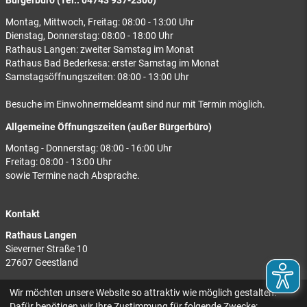
Bürgerbüro (Tel.: 04743 937-2300)
Montag, Mittwoch, Freitag: 08:00 - 13:00 Uhr
Dienstag, Donnerstag: 08:00 - 18:00 Uhr
Rathaus Langen: zweiter Samstag im Monat
Rathaus Bad Bederkesa: erster Samstag im Monat
Samstagsöffnungszeiten: 08:00 - 13:00 Uhr
Besuche im Einwohnermeldeamt sind nur mit Termin möglich.
Allgemeine Öffnungszeiten (außer Bürgerbüro)
Montag - Donnerstag: 08:00 - 16:00 Uhr
Freitag: 08:00 - 13:00 Uhr
sowie Termine nach Absprache.
Kontakt
Rathaus Langen
Sieverner Straße 10
27607 Geestland
Rathaus Bad Bederkesa
Wir möchten unsere Website so attraktiv wie möglich gestalten.
Am Markt 8
Dafür benötigen wir Ihre Zustimmung für folgende Zwecke: