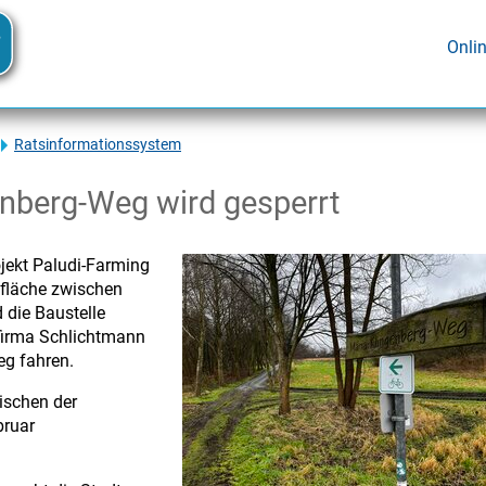
Onli
Ratsinformationssystem
nberg-Weg wird gesperrt
ojekt Paludi-Farming
dfläche zwischen
die Baustelle
firma Schlichtmann
eg fahren.
ischen der
bruar