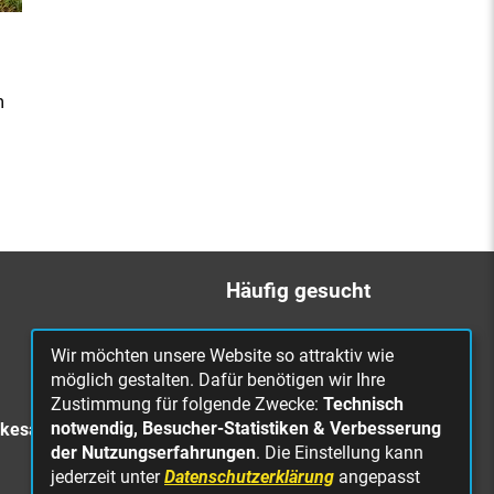
m
Häufig gesucht
Bürgerbüro
Wir möchten unsere Website so attraktiv wie
Online Rathaus
möglich gestalten. Dafür benötigen wir Ihre
Zustimmung für folgende Zwecke:
Technisch
Was erledige ich wo?
notwendig, Besucher-Statistiken & Verbesserung
rkesa
Stellenangebote
der Nutzungserfahrungen
. Die Einstellung kann
jederzeit unter
Datenschutzerklärung
angepasst
Mängelmeldung