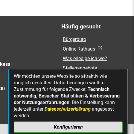
Häufig gesucht
Bürgerbüro
Online Rathaus
Was erledige ich wo?
rkesa
Stellenangebote
Wir möchten unsere Website so attraktiv wie
Mängelmeldung
möglich gestalten. Dafür benötigen wir Ihre
Straßenbeleuchtung
300
Zustimmung für folgende Zwecke:
Technisch
defekt
notwendig, Besucher-Statistiken & Verbesserung
der Nutzungserfahrungen
. Die Einstellung kann
jederzeit unter
Datenschutzerklärung
angepasst
werden.
Konfigurieren
NACH OBEN