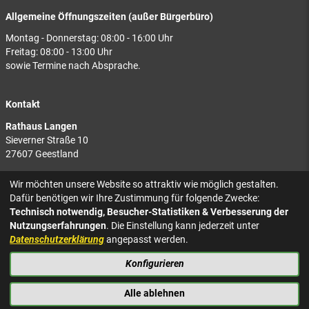
Allgemeine Öffnungszeiten (außer Bürgerbüro)
Montag - Donnerstag: 08:00 - 16:00 Uhr
Freitag: 08:00 - 13:00 Uhr
sowie Termine nach Absprache.
Kontakt
Rathaus Langen
Sieverner Straße 10
27607 Geestland
Rathaus Bad Bederkesa
Wir möchten unsere Website so attraktiv wie möglich gestalten.
Am Markt 8
Dafür benötigen wir Ihre Zustimmung für folgende Zwecke:
27624 Geestland
Technisch notwendig, Besucher-Statistiken & Verbesserung der
Nutzungserfahrungen
. Die Einstellung kann jederzeit unter
Tel.: 04743 937-2300
Datenschutzerklärung
angepasst werden.
Konfigurieren
KONTAKT
NACH OBEN
IMPRESSUM
Alle ablehnen
DATENSCHUTZ