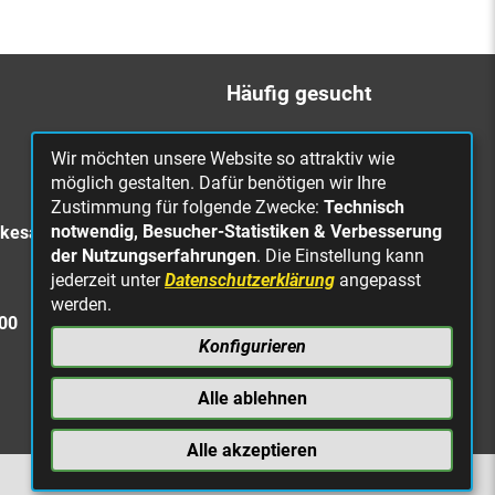
Häufig gesucht
Bürgerbüro
Wir möchten unsere Website so attraktiv wie
Online Rathaus
möglich gestalten. Dafür benötigen wir Ihre
Zustimmung für folgende Zwecke:
Technisch
Was erledige ich wo?
notwendig, Besucher-Statistiken & Verbesserung
rkesa
Stellenangebote
der Nutzungserfahrungen
. Die Einstellung kann
jederzeit unter
Datenschutzerklärung
angepasst
Mängelmeldung
werden.
Straßenbeleuchtung
300
defekt
Konfigurieren
Alle ablehnen
Alle akzeptieren
NACH OBEN