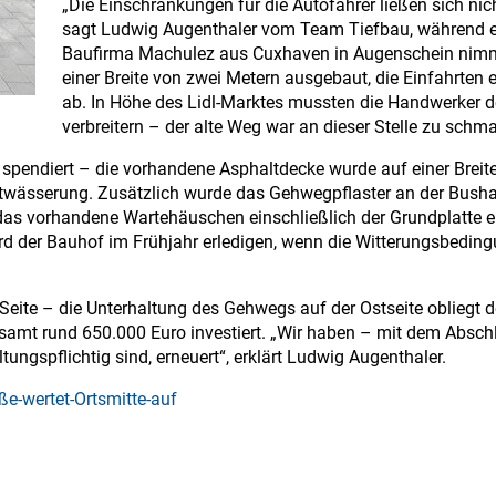
„Die Einschränkungen für die Autofahrer ließen sich ni
sagt Ludwig Augenthaler vom Team Tiefbau, während er
Baufirma Machulez aus Cuxhaven in Augenschein nimmt.
einer Breite von zwei Metern ausgebaut, die Einfahrten e
ab. In Höhe des Lidl-Marktes mussten die Handwerker 
verbreitern – der alte Weg war an dieser Stelle zu schma
spendiert – die vorhandene Asphaltdecke wurde auf einer Breit
twässerung. Zusätzlich wurde das Gehwegpflaster an der Bushalt
das vorhandene Wartehäuschen einschließlich der Grundplatte ei
ird der Bauhof im Frühjahr erledigen, wenn die Witterungsbedi
Seite – die Unterhaltung des Gehwegs auf der Ostseite obliegt
esamt rund 650.000 Euro investiert. „Wir haben – mit dem Ab
tungspflichtig sind, erneuert“, erklärt Ludwig Augenthaler.
e-wertet-Ortsmitte-auf