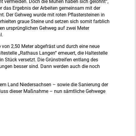
cht vermeiden. Doch die Mühen haben sich gelohnt“,
 das Ergebnis der Arbeiten gemeinsam mit der
 Der Gehweg wurde mit roten Pflastersteinen in
rhielten graue Steine und setzen sich somit farblich
den ursprünglichen Gehweg auf zwei Meter
l.
e von 2,50 Meter abgefräst und durch eine neue
estelle „Rathaus Langen“ erneuert, die Haltestelle
n Stück versetzt. Die Grünstreifen entlang des
ngungen besser sind. Dann werden auch die noch
 dem Land Niedersachsen – sowie die Sanierung der
schluss dieser Maßnahme – nun sämtliche Gehwege