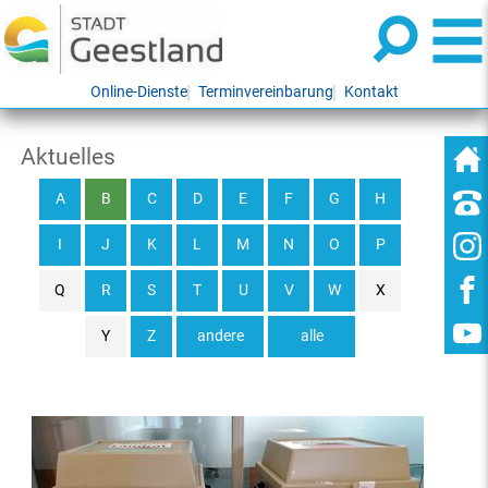
Online-Dienste
Terminvereinbarung
Kontakt
Aktuelles
A
B
C
D
E
F
G
H
I
J
K
L
M
N
O
P
Q
R
S
T
U
V
W
X
Y
Z
andere
alle