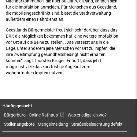
Nachbarkommunen, die über 80 Jahre alt sind, können sich
für die Impfaktion anmelden. Für Menschen aus Geestland,
die mobil eingeschränkt sind, bietet die Stadtverwaltung
außerdem einen Fahrdienst an.
Geestlands Bürgermeister freut sich sehr darüber, dass das
DRK die Möglichkeit bekommen hat, eine weitere Impfaktion
vor Ort auf die Beine zu stellen. „Das versetzt uns in die
Lage, unter anderem jene Menschen vor Ort zu impfen, die
ihre Zweitimpfung gesundheitsbedingt nicht erhalten
konnten“, sagt Thorsten Krüger. Er hofft, dass jetzt
möglichst viele das kurzfristige Angebot zum
wohnortnahen Impfen nutzen.
Häufig gesucht
Bürgerbüro
Online Rathaus
Was erledige ich wo?
Stellenangebote
Mängelmeldung
Straßenbeleuchtung defekt