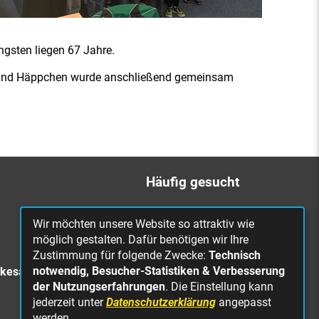
ngsten liegen 67 Jahre.
en und Häppchen wurde anschließend gemeinsam
Häufig gesucht
Bürgerbüro
Wir möchten unsere Website so attraktiv wie
Online Rathaus
möglich gestalten. Dafür benötigen wir Ihre
Zustimmung für folgende Zwecke:
Technisch
Was erledige ich wo?
notwendig, Besucher-Statistiken & Verbesserung
rkesa
Stellenangebote
der Nutzungserfahrungen
. Die Einstellung kann
jederzeit unter
Datenschutzerklärung
angepasst
Mängelmeldung
werden.