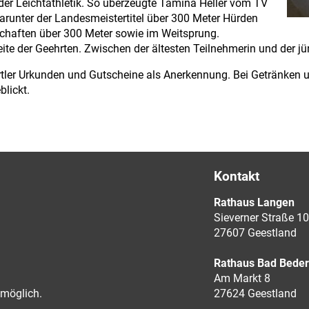
 der Leichtathletik. So überzeugte Tamina Heller vom TV
arunter der Landesmeistertitel über 300 Meter Hürden
chaften über 300 Meter sowie im Weitsprung.
te der Geehrten. Zwischen der ältesten Teilnehmerin und der jü
portler Urkunden und Gutscheine als Anerkennung. Bei Getränk
blickt.
Kontakt
Rathaus Langen
Sieverner Straße 10
27607 Geestland
Rathaus Bad Bede
Am Markt 8
möglich.
27624 Geestland