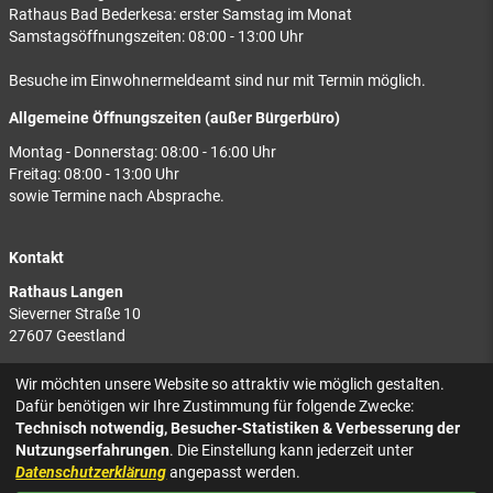
Rathaus Bad Bederkesa: erster Samstag im Monat
Samstagsöffnungszeiten: 08:00 - 13:00 Uhr
Besuche im Einwohnermeldeamt sind nur mit Termin möglich.
Allgemeine Öffnungszeiten (außer Bürgerbüro)
Montag - Donnerstag: 08:00 - 16:00 Uhr
Freitag: 08:00 - 13:00 Uhr
sowie Termine nach Absprache.
Kontakt
Rathaus Langen
Sieverner Straße 10
27607 Geestland
Rathaus Bad Bederkesa
Wir möchten unsere Website so attraktiv wie möglich gestalten.
Am Markt 8
Dafür benötigen wir Ihre Zustimmung für folgende Zwecke:
27624 Geestland
Technisch notwendig, Besucher-Statistiken & Verbesserung der
Nutzungserfahrungen
. Die Einstellung kann jederzeit unter
Tel.: 04743 937-2300
Datenschutzerklärung
angepasst werden.