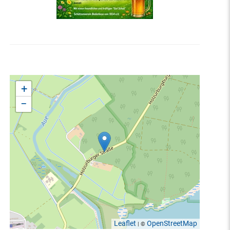
+
−
Leaflet
OpenStreetMap
| ©