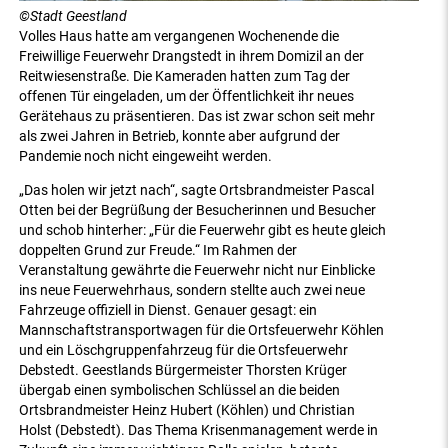
©Stadt Geestland
Volles Haus hatte am vergangenen Wochenende die
Freiwillige Feuerwehr Drangstedt in ihrem Domizil an der
Reitwiesenstraße. Die Kameraden hatten zum Tag der
offenen Tür eingeladen, um der Öffentlichkeit ihr neues
Gerätehaus zu präsentieren. Das ist zwar schon seit mehr
als zwei Jahren in Betrieb, konnte aber aufgrund der
Pandemie noch nicht eingeweiht werden.
„Das holen wir jetzt nach“, sagte Ortsbrandmeister Pascal
Otten bei der Begrüßung der Besucherinnen und Besucher
und schob hinterher: „Für die Feuerwehr gibt es heute gleich
doppelten Grund zur Freude.“ Im Rahmen der
Veranstaltung gewährte die Feuerwehr nicht nur Einblicke
ins neue Feuerwehrhaus, sondern stellte auch zwei neue
Fahrzeuge offiziell in Dienst. Genauer gesagt: ein
Mannschaftstransportwagen für die Ortsfeuerwehr Köhlen
und ein Löschgruppenfahrzeug für die Ortsfeuerwehr
Debstedt. Geestlands Bürgermeister Thorsten Krüger
übergab einen symbolischen Schlüssel an die beiden
Ortsbrandmeister Heinz Hubert (Köhlen) und Christian
Holst (Debstedt). Das Thema Krisenmanagement werde in