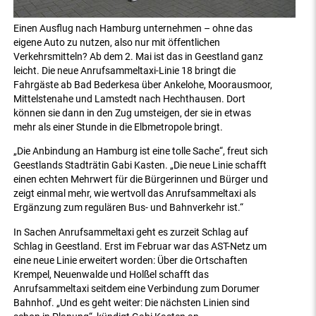
Einen Ausflug nach Hamburg unternehmen – ohne das
eigene Auto zu nutzen, also nur mit öffentlichen
Verkehrsmitteln? Ab dem 2. Mai ist das in Geestland ganz
leicht. Die neue Anrufsammeltaxi-Linie 18 bringt die
Fahrgäste ab Bad Bederkesa über Ankelohe, Moorausmoor,
Mittelstenahe und Lamstedt nach Hechthausen. Dort
können sie dann in den Zug umsteigen, der sie in etwas
mehr als einer Stunde in die Elbmetropole bringt.
„Die Anbindung an Hamburg ist eine tolle Sache“, freut sich
Geestlands Stadträtin Gabi Kasten. „Die neue Linie schafft
einen echten Mehrwert für die Bürgerinnen und Bürger und
zeigt einmal mehr, wie wertvoll das Anrufsammeltaxi als
Ergänzung zum regulären Bus- und Bahnverkehr ist.“
In Sachen Anrufsammeltaxi geht es zurzeit Schlag auf
Schlag in Geestland. Erst im Februar war das AST-Netz um
eine neue Linie erweitert worden: Über die Ortschaften
Krempel, Neuenwalde und Holßel schafft das
Anrufsammeltaxi seitdem eine Verbindung zum Dorumer
Bahnhof. „Und es geht weiter: Die nächsten Linien sind