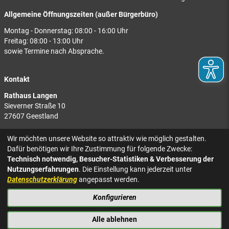
Allgemeine Öffnungszeiten (außer Bürgerbüro)
Montag - Donnerstag: 08:00 - 16:00 Uhr
Freitag: 08:00 - 13:00 Uhr
sowie Termine nach Absprache.
Kontakt
Rathaus Langen
Sieverner Straße 10
27607 Geestland
Rathaus Bad Bederkesa
Wir möchten unsere Website so attraktiv wie möglich gestalten.
Am Markt 8
Dafür benötigen wir Ihre Zustimmung für folgende Zwecke:
27624 Geestland
Technisch notwendig, Besucher-Statistiken & Verbesserung der
Nutzungserfahrungen
. Die Einstellung kann jederzeit unter
Tel.: 04743 937-2300
Datenschutzerklärung
angepasst werden.
Konfigurieren
KONTAKT
NACH OBEN
IMPRESSUM
Alle ablehnen
DATENSCHUTZ