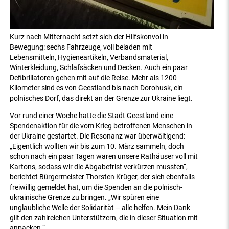
Kurz nach Mitternacht setzt sich der Hilfskonvoi in
Bewegung: sechs Fahrzeuge, voll beladen mit
Lebensmitteln, Hygieneartikeln, Verbandsmaterial,
Winterkleidung, Schlafsäcken und Decken. Auch ein paar
Defibrillatoren gehen mit auf die Reise. Mehr als 1200
Kilometer sind es von Geestland bis nach Dorohusk, ein
polnisches Dorf, das direkt an der Grenze zur Ukraine liegt.
Vor rund einer Woche hatte die Stadt Geestland eine
Spendenaktion für die vom Krieg betroffenen Menschen in
der Ukraine gestartet. Die Resonanz war überwältigend:
„Eigentlich wollten wir bis zum 10. März sammeln, doch
schon nach ein paar Tagen waren unsere Rathäuser voll mit
Kartons, sodass wir die Abgabefrist verkürzen mussten“,
berichtet Bürgermeister Thorsten Krüger, der sich ebenfalls
freiwillig gemeldet hat, um die Spenden an die polnisch-
ukrainische Grenze zu bringen. „Wir spüren eine
unglaubliche Welle der Solidarität – alle helfen. Mein Dank
gilt den zahlreichen Unterstützern, die in dieser Situation mit
anpacken.“