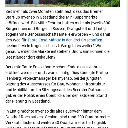
Seit mehr als zwei Monaten steht fest, dass das Bremer
Start-up myenso in Geestland drei Mini-Supermärkte
eröffnen wird. Bis Mitte Februar hatten mehr als jeweils 300
Bürgerinnen und Bürger in Sievern, Drangstedt und Lintig
sogenannte Genossenschaftsanteile erworben – und damit
den Weg für
Tante-Enso-Märkte in den drei Ortschaften
geebnet. Viele fragen sich jetzt: Wie geht es weiter? Wo
genau werden die Märkte entstehen? Und wann können die
Geestländer dort einkaufen?
Der erste Tante Enso könnte schon Ende dieses Jahres
eröffnet werden – und zwar in Lintig. Dies kündigte Philipp
Isenberg, Projektmanager bei myenso, bei der jüngsten
Sitzung des Ausschusses für Bau, Wohnen, Infrastruktur
und Mobilität an. Im Sitzungssaal des Beerster Rathauses
gab er der Politik einen Überblick über den aktuellen Stand
der Planung in Geestland.
In Lintig möchte myenso die alte Feuerwehr hinter dem
Gasthof Roes nutzen. Geplant sind rund 200 Quadratmeter
Verkaufsfläche und weitere 40 Quadratmeter für Logistik