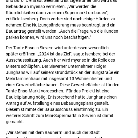
und Büro. Die Stadt Geestland ist Eigentümer und wird das
Gebäude an myenso vermieten. „Wir werden die
Räumlichkeiten dann zu einem Supermarkt umbauen“,
erklärte Isenberg. Doch vorher sind noch einige Hürden zu
nehmen: Eine Nutzungsänderung muss beantragt und ein
Bauantrag gestellt werden. „Auch die Frage, wo die Kunden
parken können, wird uns noch beschäftigen."
Der Tante Enso in Sievern wird unterdessen wesentlich
später eröffnen. „2024 ist das Ziel“, sagte Isenberg bei der
Ausschusssitzung. Auch hier wird myenso in die Rolle des
Mieters schlüpfen. Der Sieverner Unternehmer Holger
Junghans will auf seinem Grundstück an der Burgstraße ein
Mehrfamilienhaus mit insgesamt 13 Wohneinheiten und
einer Gewerbefläche bauen. Diese Gewerbefläche ist für den
Tante-Enso-Markt vorgesehen. Für das Projekt ist eine
Bauleitplanung nötig. Entsprechend hatte Junghans einen
Antrag auf Aufstellung eines Bebauungsplans gestellt.
Diesem stimmte der Bauausschuss einstimmig zu. Ein
weiterer Schritt zum Mini-Supermarkt in Sievern ist damit
gemacht.
„Wir stehen mit dem Bauherrn und auch der Stadt