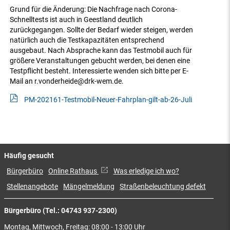
Grund für die Änderung: Die Nachfrage nach Corona-
Schnelltests ist auch in Geestland deutlich
zurückgegangen. Sollte der Bedarf wieder steigen, werden
natürlich auch die Testkapazitäten entsprechend
ausgebaut. Nach Absprache kann das Testmobil auch für
größere Veranstaltungen gebucht werden, bei denen eine
Testpflicht besteht. Interessierte wenden sich bitte per E-
Mail an r.vonderheide@drk-wem.de.
PM-202161-Testmobil-Neuer-Fahrplan-gilt-ab-26-Juli
Häufig gesucht
Bürgerbüro
Online Rathaus
Was erledige ich wo?
Stellenangebote
Mängelmeldung
Straßenbeleuchtung defekt
Bürgerbüro (Tel.: 04743 937-2300)
Montag, Mittwoch, Freitag: 08:00 - 13:00 Uhr