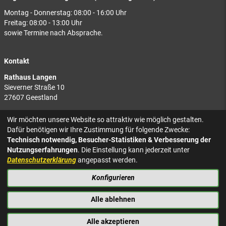
Montag - Donnerstag: 08:00 - 16:00 Uhr
Freitag: 08:00 - 13:00 Uhr
sowie Termine nach Absprache.
Kontakt
Rathaus Langen
Sieverner Straße 10
27607 Geestland
Rathaus Bad Bederkesa
Wir möchten unsere Website so attraktiv wie möglich gestalten.
Am Markt 8
Dafür benötigen wir Ihre Zustimmung für folgende Zwecke:
27624 Geestland
Technisch notwendig, Besucher-Statistiken & Verbesserung der
Nutzungserfahrungen
. Die Einstellung kann jederzeit unter
Tel.: 04743 937-2300
Datenschutzerklärung
angepasst werden.
Konfigurieren
KONTAKT
NACH OBEN
IMPRESSUM
Alle ablehnen
DATENSCHUTZ
BARRIEREFREIHEIT
Alle akzeptieren
PRESSE