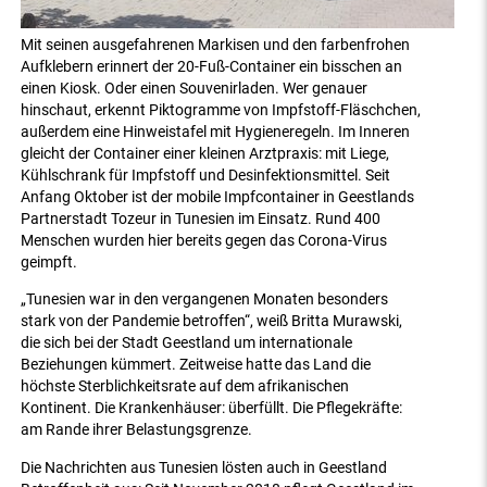
Mit seinen ausgefahrenen Markisen und den farbenfrohen
Aufklebern erinnert der 20-Fuß-Container ein bisschen an
einen Kiosk. Oder einen Souvenirladen. Wer genauer
hinschaut, erkennt Piktogramme von Impfstoff-Fläschchen,
außerdem eine Hinweistafel mit Hygieneregeln. Im Inneren
gleicht der Container einer kleinen Arztpraxis: mit Liege,
Kühlschrank für Impfstoff und Desinfektionsmittel. Seit
Anfang Oktober ist der mobile Impfcontainer in Geestlands
Partnerstadt Tozeur in Tunesien im Einsatz. Rund 400
Menschen wurden hier bereits gegen das Corona-Virus
geimpft.
„Tunesien war in den vergangenen Monaten besonders
stark von der Pandemie betroffen“, weiß Britta Murawski,
die sich bei der Stadt Geestland um internationale
Beziehungen kümmert. Zeitweise hatte das Land die
höchste Sterblichkeitsrate auf dem afrikanischen
Kontinent. Die Krankenhäuser: überfüllt. Die Pflegekräfte:
am Rande ihrer Belastungsgrenze.
Die Nachrichten aus Tunesien lösten auch in Geestland