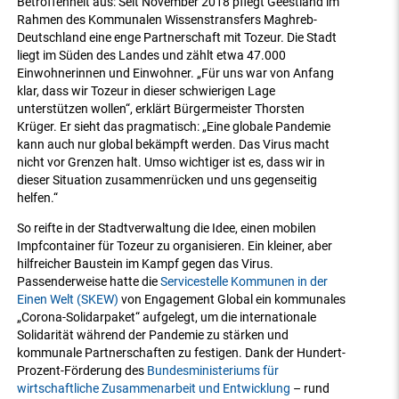
Betroffenheit aus: Seit November 2018 pflegt Geestland im
Rahmen des Kommunalen Wissenstransfers Maghreb-
Deutschland eine enge Partnerschaft mit Tozeur. Die Stadt
liegt im Süden des Landes und zählt etwa 47.000
Einwohnerinnen und Einwohner. „Für uns war von Anfang
klar, dass wir Tozeur in dieser schwierigen Lage
unterstützen wollen“, erklärt Bürgermeister Thorsten
Krüger. Er sieht das pragmatisch: „Eine globale Pandemie
kann auch nur global bekämpft werden. Das Virus macht
nicht vor Grenzen halt. Umso wichtiger ist es, dass wir in
dieser Situation zusammenrücken und uns gegenseitig
helfen.“
So reifte in der Stadtverwaltung die Idee, einen mobilen
Impfcontainer für Tozeur zu organisieren. Ein kleiner, aber
hilfreicher Baustein im Kampf gegen das Virus.
Passenderweise hatte die
Servicestelle Kommunen in der
Einen Welt (SKEW)
von Engagement Global ein kommunales
„Corona-Solidarpaket“ aufgelegt, um die internationale
Solidarität während der Pandemie zu stärken und
kommunale Partnerschaften zu festigen. Dank der Hundert-
Prozent-Förderung des
Bundesministeriums für
wirtschaftliche Zusammenarbeit und Entwicklung
– rund